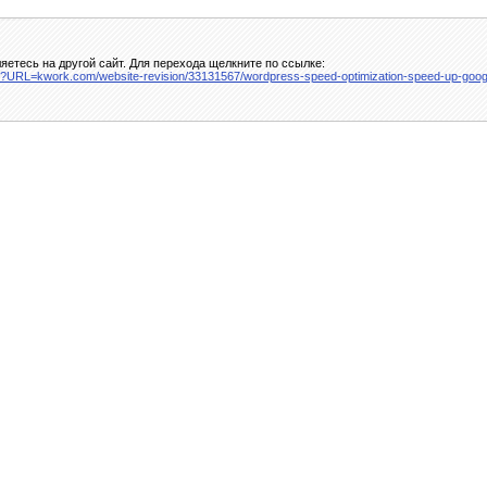
етесь на другой сайт. Для перехода щелкните по ссылке:
au/?URL=kwork.com/website-revision/33131567/wordpress-speed-optimization-speed-up-goo