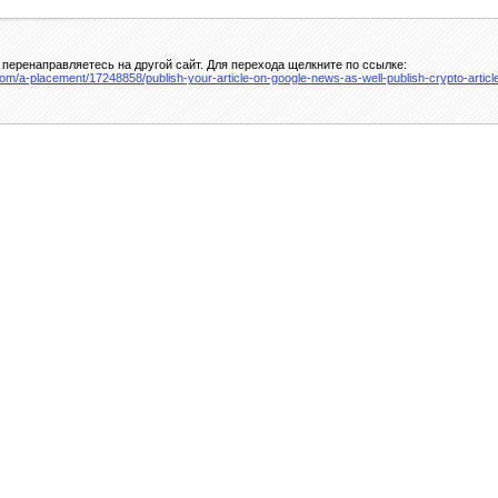
перенаправляетесь на другой сайт. Для перехода щелкните по ссылке:
com/a-placement/17248858/publish-your-article-on-google-news-as-well-publish-crypto-artic